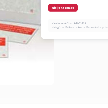
Nie je na sklade
Katalógové číslo:
AG001468
Kategórie:
Baliace potreby
,
Kancelárske pot