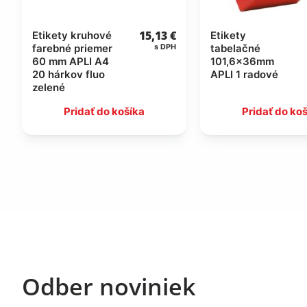
15,13
€
Etikety kruhové
Etikety
farebné priemer
tabelačné
s DPH
60 mm APLI A4
101,6x36mm
20 hárkov fluo
APLI 1 radové
zelené
Pridať do košíka
Pridať do ko
Odber noviniek