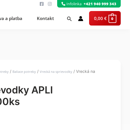
Infolinka
+421 940 999 343
Hľadať
a a platba
Kontakt
0,00
€
0
/
/
/ Vrecká na
otreby
Baliace potreby
Vrecká na sprievodky
evodky APLI
00ks