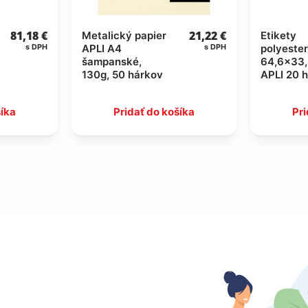
81,18
€
21,22
€
Metalický papier
Etikety
APLI A4
polyeste
s DPH
s DPH
šampanské,
64,6×33
130g, 50 hárkov
APLI 20 
šíka
Pridať do košíka
Pri