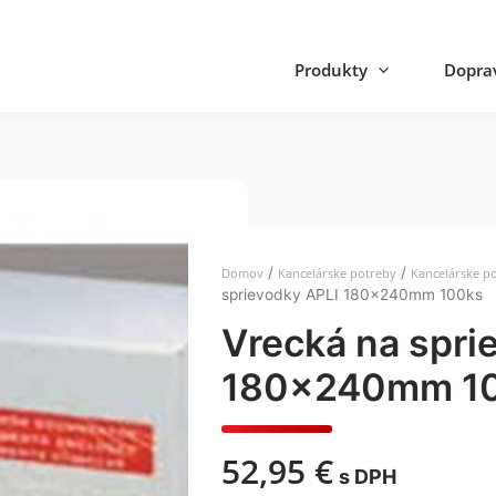
Produkty
Doprav
/
/
Domov
Kancelárske potreby
Kancelárske p
sprievodky APLI 180x240mm 100ks
Vrecká na spri
180x240mm 1
52,95
€
s DPH