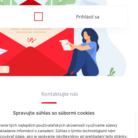
Prihlásiť sa
Kontaktujte nás
Spravujte súhlas so súbormi cookies
+421 940 999 343
anie tých najlepších používateľských skúseností využívame súbory
info@reklamask.sk
kladanie informácií o zariadení. Súhlas s týmito technológiami nám
ovávať údaje, ako je správanie návštevníkov pri prehliadaní tejto stránky.