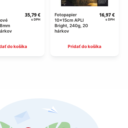
35,79
€
16,97
€
Fotopapier
rové
10x15cm APLI
s DPH
s DPH
,8mm
Bright, 240g, 20
hárkov
hárkov
dať do košíka
Pridať do košíka