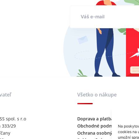
vateľ
Všetko o nákupe
 spol. s r.o
Doprava a platba
 333/29
Obchodné podmienky
Na poskytov
cookies na u
ľčany
Ochrana osobných údajov
umožní sprac