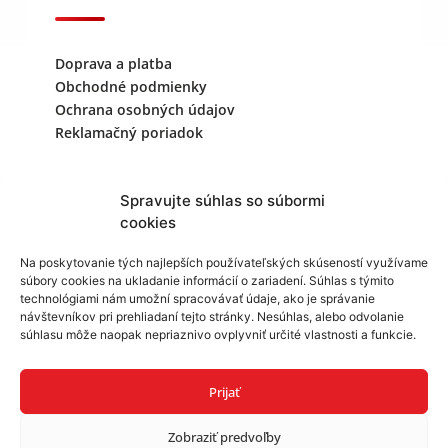
Doprava a platba
Obchodné podmienky
Ochrana osobných údajov
Reklamačný poriadok
Kontaktujte nás
Spravujte súhlas so súbormi
cookies
+421 940 999 343
Na poskytovanie tých najlepších používateľských skúseností využívame
súbory cookies na ukladanie informácií o zariadení. Súhlas s týmito
info@reklamask.sk
technológiami nám umožní spracovávať údaje, ako je správanie
návštevníkov pri prehliadaní tejto stránky. Nesúhlas, alebo odvolanie
súhlasu môže naopak nepriaznivo ovplyvniť určité vlastnosti a funkcie.
Prijať
Zobraziť predvoľby