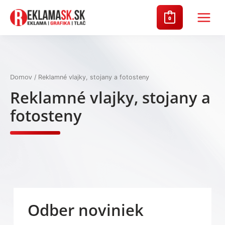
Preskočiť
na
0
Main
obsah
Menu
Domov
/ Reklamné vlajky, stojany a fotosteny
Reklamné vlajky, stojany a
fotosteny
Odber noviniek