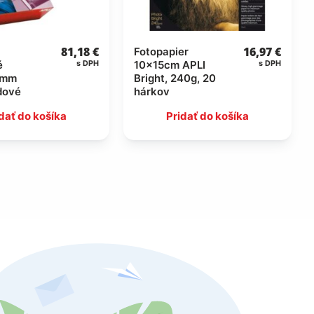
81,18
€
16,97
€
Fotopapier
é
10x15cm APLI
s DPH
s DPH
6mm
Bright, 240g, 20
dové
hárkov
dať do košíka
Pridať do košíka