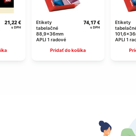
21,22
€
74,17
€
Etikety
Etikety
tabelačné
tabelačn
s DPH
s DPH
88,9x36mm
101,6x3
APLI 1 radové
APLI 1 ra
šíka
Pridať do košíka
Pri