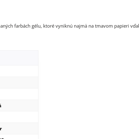
ovaných farbách gélu, ktoré vyniknú najmä na tmavom papieri vďak
á
r