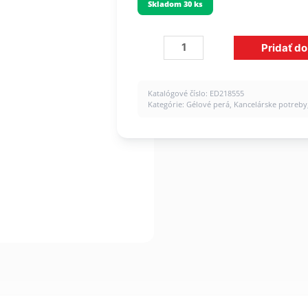
Skladom 30 ks
množstvo
Pridať do
Roller
gélový
edding
Katalógové číslo:
ED218555
2185
Kategórie:
Gélové perá
,
Kancelárske potreby
medený