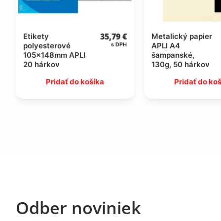
35,79
€
Etikety
Metalický papier
polyesterové
APLI A4
s DPH
105x148mm APLI
šampanské,
20 hárkov
130g, 50 hárkov
Pridať do košíka
Pridať do ko
Odber noviniek