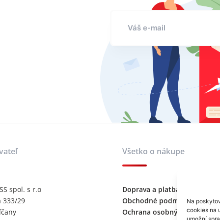
vateľ
Všetko o nákupe
 spol. s r.o
Doprava a platba
 333/29
Obchodné podmienky
Na poskytov
cookies na u
ľčany
Ochrana osobných údajov
umožní sprac