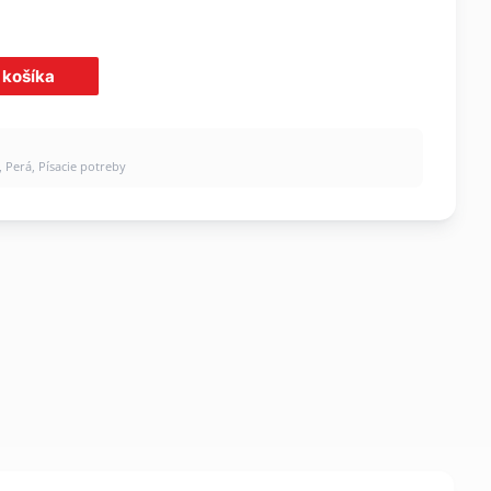
 košíka
,
Perá
,
Písacie potreby