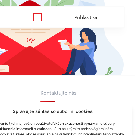
Prihlásiť sa
Kontaktujte nás
Spravujte súhlas so súbormi cookies
+421 940 999 343
anie tých najlepších používateľských skúseností využívame súbory
info@reklamask.sk
kladanie informácií o zariadení. Súhlas s týmito technológiami nám
ovávať údaje, ako je správanie návštevníkov pri prehliadaní tejto stránky.