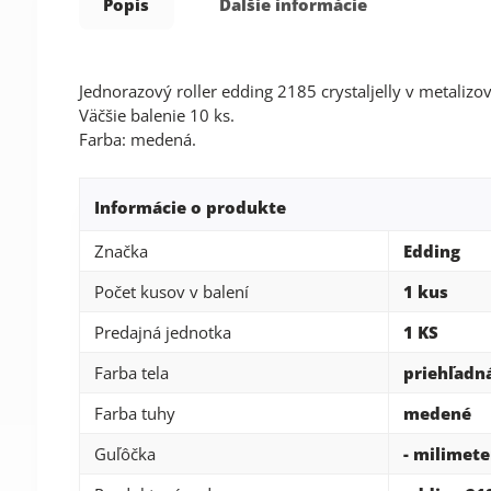
Popis
Ďalšie informácie
Jednorazový roller edding 2185 crystaljelly v metaliz
Väčšie balenie 10 ks.
Farba: medená.
Informácie o produkte
Značka
Edding
Počet kusov v balení
1 kus
Predajná jednotka
1 KS
Farba tela
priehľadn
Farba tuhy
medené
Guľôčka
- milimete