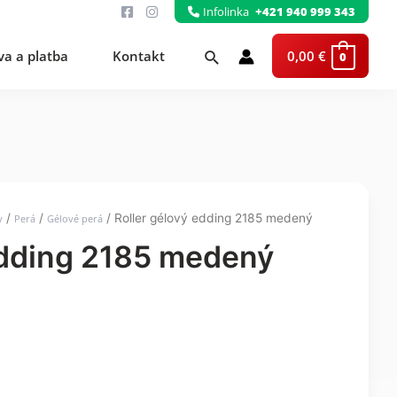
Infolinka
+421 940 999 343
Hľadať
a a platba
Kontakt
0,00
€
0
/
/
/ Roller gélový edding 2185 medený
y
Perá
Gélové perá
edding 2185 medený