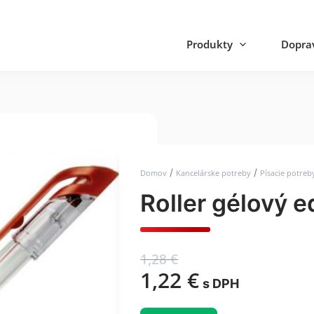
Produkty
Doprav
/
/
Domov
Kancelárske potreby
Písacie potreb
Roller gélový 
1,28
€
1,22
€
s DPH