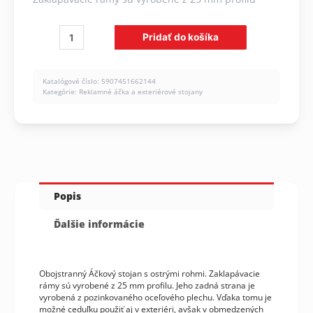
množstvo
Pridať do košíka
reklamné
Áčko
A0
Katalógové číslo:
5907451662144
-
Kategórie:
Reklamné áčka a exteriérové stojany
ECONOMY
Popis
Ďalšie informácie
Obojstranný Áčkový stojan s ostrými rohmi. Zaklapávacie
rámy sú vyrobené z 25 mm profilu. Jeho zadná strana je
vyrobená z pozinkovaného oceľového plechu. Vďaka tomu je
možné ceduľku použiť aj v exteriéri, avšak v obmedzených