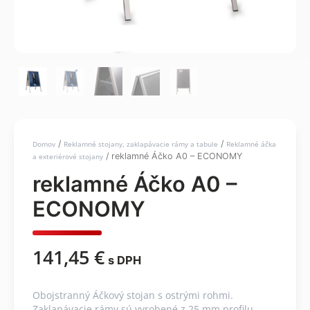
/
/
Domov
Reklamné stojany, zaklapávacie rámy a tabule
Reklamné áčka
/ reklamné Áčko A0 – ECONOMY
a exteriérové stojany
reklamné Áčko A0 –
ECONOMY
141,45
€
s DPH
Obojstranný Áčkový stojan s ostrými rohmi.
Zaklapávacie rámy sú vyrobené z 25 mm profilu