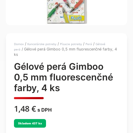
/
/
/
/
Domov
Kancelárske potreby
Písacie potreby
Perá
Gélové
/ Gélové perá Gimboo 0,5 mm fluorescenčné farby, 4
perá
ks
Gélové perá Gimboo
0,5 mm fluorescenčné
farby, 4 ks
1,48
€
s DPH
Skladom 437 ks