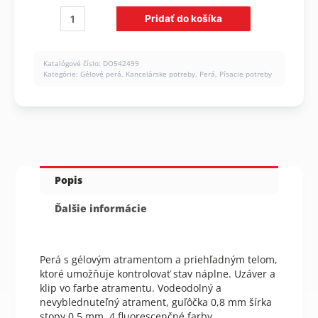
množstvo
Pridať do košíka
Gélové
perá
Gimboo
Katalógové číslo:
DO542499
0,5
Kategórie:
Gélové perá
,
Kancelárske potreby
,
Perá
,
Písacie potreby
mm
fluorescenčné
farby,
4
ks
Popis
Ďalšie informácie
Perá s gélovým atramentom a priehľadným telom,
ktoré umožňuje kontrolovať stav náplne. Uzáver a
klip vo farbe atramentu. Vodeodolný a
nevyblednuteľný atrament, guľôčka 0,8 mm šírka
stopy 0,5 mm. 4 fluorescenčné farby.