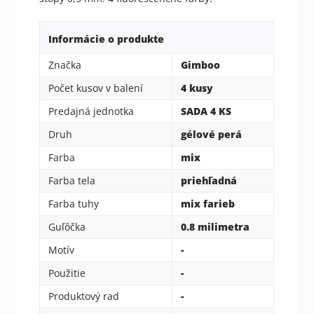
Informácie o produkte
Značka
Gimboo
Počet kusov v balení
4 kusy
Predajná jednotka
SADA 4 KS
Druh
gélové perá
Farba
mix
Farba tela
priehľadná
Farba tuhy
mix farieb
Guľôčka
0.8 milimetra
Motív
-
Použitie
-
Produktový rad
-