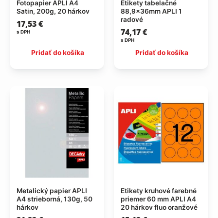
Fotopapier APLI A4
Etikety tabelačné
Satin, 200g, 20 hárkov
88,9x36mm APLI 1
radové
17,53
€
74,17
€
s DPH
s DPH
Pridať do košíka
Pridať do košíka
Metalický papier APLI
Etikety kruhové farebné
A4 strieborná, 130g, 50
priemer 60 mm APLI A4
hárkov
20 hárkov fluo oranžové