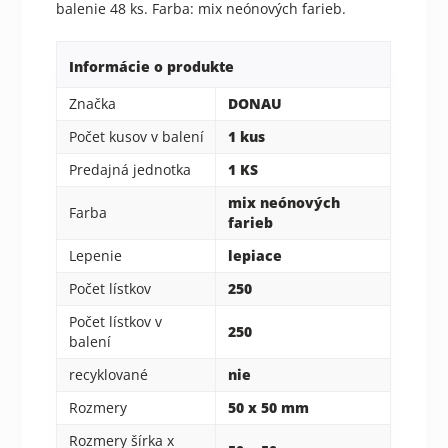
balenie 48 ks. Farba: mix neónových farieb.
Informácie o produkte
Značka
DONAU
Počet kusov v balení
1 kus
Predajná jednotka
1 KS
mix neónových
Farba
farieb
Lepenie
lepiace
Počet lístkov
250
Počet lístkov v
250
balení
recyklované
nie
Rozmery
50 x 50 mm
Rozmery šírka x