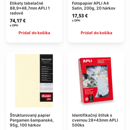
Etikety tabelačné
Fotopapier APLI A4
88,9×48,7mm APLI 1
Satin, 200g, 20 hárkov
radové
17,53
€
74,17
€
s DPH
s DPH
Pridať do košíka
Pridať do košíka
Štrukturovaný papier
Identifikačný štítok s
Pergamen šampanské,
cvernou 28x43mm APLI
95g, 100 hárkov
500ks