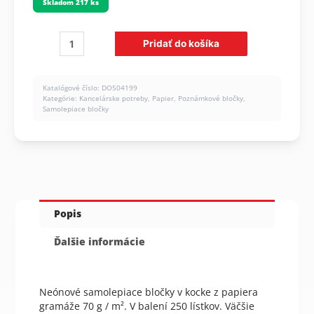
Skladom 217 ks
množstvo
Pridať do košíka
Bloček
Donau
neónový
Katalógové číslo:
DO504199
50
Kategórie:
Kancelárske potreby
,
Papier
,
Poznámkové bločky
,
x
Samolepiace bločky
50
mm,
mix
neónových
farieb,
250
lístkov
Popis
Ďalšie informácie
Neónové samolepiace bločky v kocke z papiera
gramáže 70 g / m². V balení 250 lístkov. Väčšie