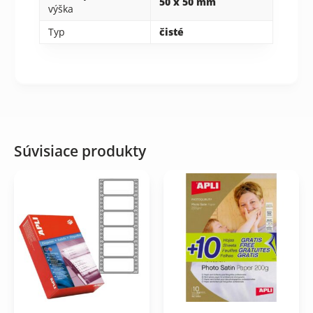
50 x 50 mm
výška
Typ
čisté
Súvisiace produkty