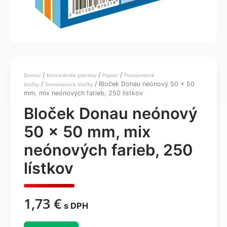
/
/
/
Domov
Kancelárske potreby
Papier
Poznámkové
/
/ Bloček Donau neónový 50 x 50
bločky
Samolepiace bločky
mm, mix neónových farieb, 250 lístkov
Bloček Donau neónový
50 x 50 mm, mix
neónových farieb, 250
lístkov
1,73
€
s DPH