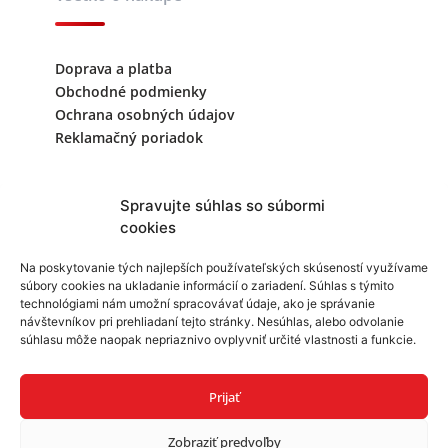
Doprava a platba
Obchodné podmienky
Ochrana osobných údajov
Reklamačný poriadok
Kontaktujte nás
Spravujte súhlas so súbormi
cookies
+421 940 999 343
Na poskytovanie tých najlepších používateľských skúseností využívame
súbory cookies na ukladanie informácií o zariadení. Súhlas s týmito
info@reklamask.sk
technológiami nám umožní spracovávať údaje, ako je správanie
návštevníkov pri prehliadaní tejto stránky. Nesúhlas, alebo odvolanie
súhlasu môže naopak nepriaznivo ovplyvniť určité vlastnosti a funkcie.
Prijať
Zobraziť predvoľby