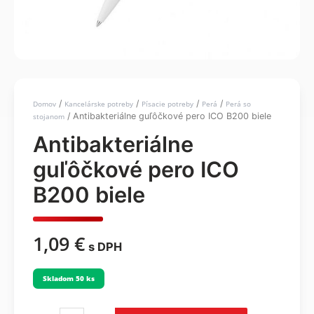
/
/
/
/
Domov
Kancelárske potreby
Písacie potreby
Perá
Perá so
/ Antibakteriálne guľôčkové pero ICO B200 biele
stojanom
Antibakteriálne
guľôčkové pero ICO
B200 biele
1,09
€
s DPH
Skladom 50 ks