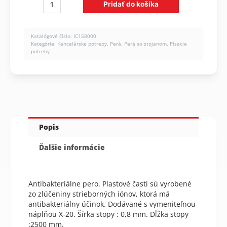
množstvo
Pridať do košíka
Antibakteriálne
guľôčkové
pero
Katalógové číslo:
IC158000
ICO
Kategórie:
Kancelárske potreby
,
Perá
,
Perá so stojanom
,
Písacie
B200
potreby
biele
Popis
Ďalšie informácie
Antibakteriálne pero. Plastové časti sú vyrobené
zo zlúčeniny strieborných iónov, ktorá má
antibakteriálny účinok. Dodávané s vymeniteľnou
náplňou X-20. Šírka stopy : 0,8 mm. Dĺžka stopy
:2500 mm.