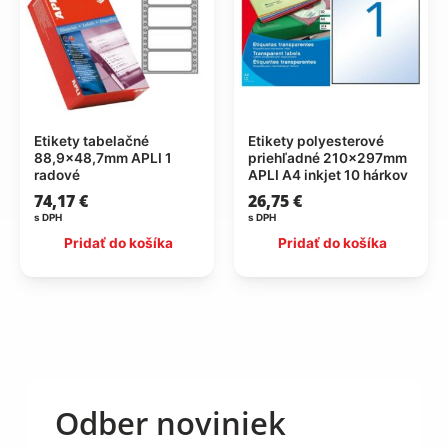
Etikety tabelačné
Etikety polyesterové
88,9×48,7mm APLI 1
priehľadné 210x297mm
radové
APLI A4 inkjet 10 hárkov
74,17
€
26,75
€
s DPH
s DPH
Pridať do košíka
Pridať do košíka
Odber noviniek