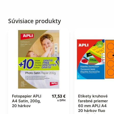
Súvisiace produkty
17,53
€
Fotopapier APLI
Etikety kruhové
A4 Satin, 200g,
farebné priemer
s DPH
20 hárkov
60 mm APLI A4
20 hárkov fluo