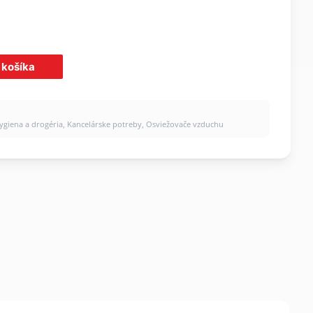
 košíka
ygiena a drogéria
,
Kancelárske potreby
,
Osviežovače vzduchu