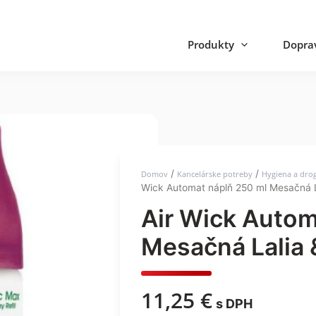
Produkty
Doprav
/
/
Domov
Kancelárske potreby
Hygiena a dro
Wick Automat náplň 250 ml Mesačná L
Air Wick Autom
Mesačná Lalia 
11,25
€
s DPH