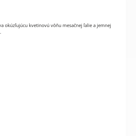
a okúzľujúcu kvetinovú vôňu mesačnej ľalie a jemnej
.