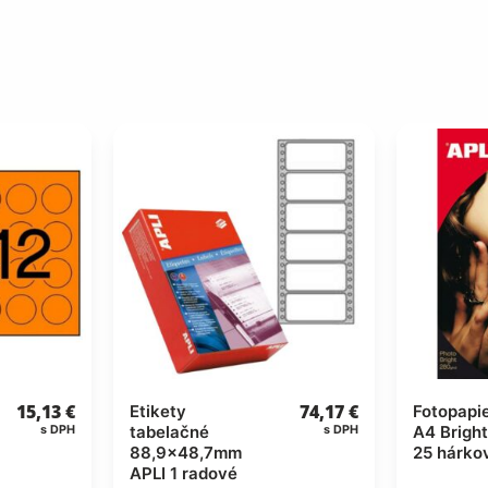
15,13
€
74,17
€
Etikety
Fotopapie
tabelačné
A4 Bright
s DPH
s DPH
88,9×48,7mm
25 hárko
APLI 1 radové