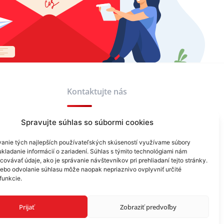
Kontaktujte nás
Spravujte súhlas so súbormi cookies
+421 940 999 343
anie tých najlepších používateľských skúseností využívame súbory
info@reklamask.sk
kladanie informácií o zariadení. Súhlas s týmito technológiami nám
ovávať údaje, ako je správanie návštevníkov pri prehliadaní tejto stránky.
lebo odvolanie súhlasu môže naopak nepriaznivo ovplyvniť určité
 funkcie.
Prijať
Zobraziť predvoľby