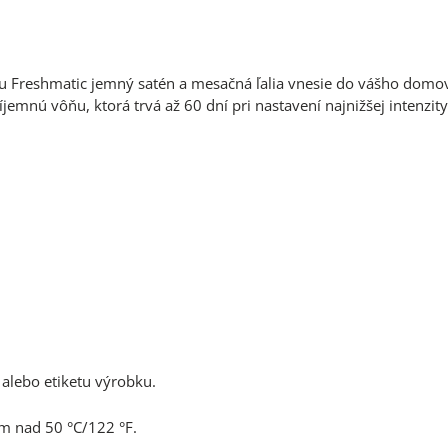
u Freshmatic jemný satén a mesačná ľalia vnesie do vášho domov
emnú vôňu, ktorá trvá až 60 dní pri nastavení najnižšej intenzity
 alebo etiketu výrobku.
m nad 50 °C/122 °F.