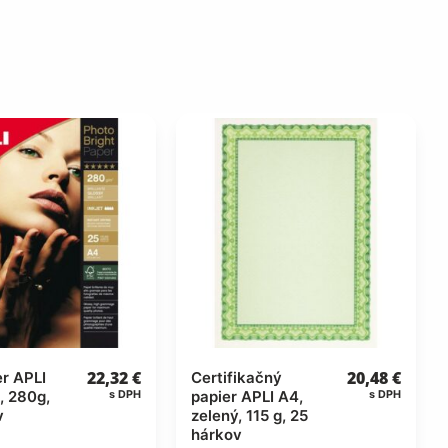
22,32
€
20,48
€
r APLI
Certifikačný
, 280g,
papier APLI A4,
s DPH
s DPH
v
zelený, 115 g, 25
hárkov