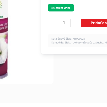
Skladom 29 ks
množstvo
Pridať do
Air
Wick
Automat
Katalógové číslo:
HY000025
náplň
Kategórie:
Elektrické osviežovače vzduchu
,
H
250
ml
Mesačná
Lalia
&
Satén