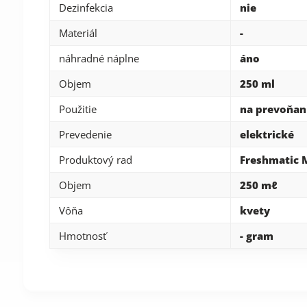
Dezinfekcia
nie
Materiál
-
náhradné náplne
áno
Objem
250 ml
Použitie
na prevoňan
Prevedenie
elektrické
Produktový rad
Freshmatic 
Objem
250 mℓ
Vôňa
kvety
Hmotnosť
- gram