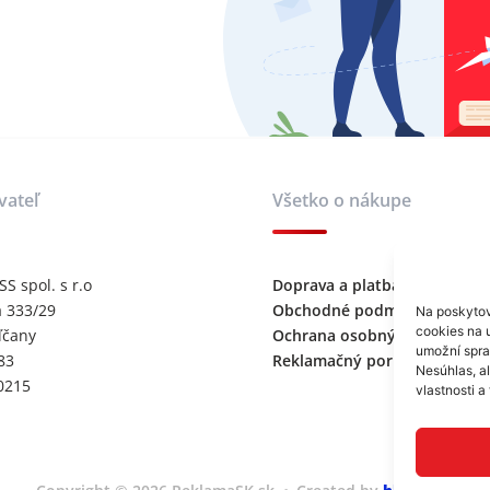
vateľ
Všetko o nákupe
 spol. s r.o
Doprava a platba
 333/29
Obchodné podmienky
Na poskytov
cookies na u
ľčany
Ochrana osobných údajov
umožní sprac
83
Reklamačný poriadok
Nesúhlas, a
0215
vlastnosti a