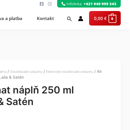
Infolinka
+421 940 999 343
Hľadať
a a platba
Kontakt
0,00
€
0
/
/
/ Air
géria
Osviežovače vzduchu
Elektrické osviežovače vzduchu
alia & Satén
at náplň 250 ml
& Satén