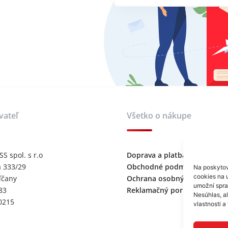
vateľ
Všetko o nákupe
 spol. s r.o
Doprava a platba
 333/29
Obchodné podmienky
Na poskytov
cookies na u
ľčany
Ochrana osobných údajov
umožní sprac
83
Reklamačný poriadok
Nesúhlas, a
0215
vlastnosti a