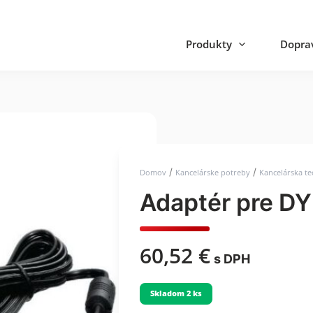
Produkty
Doprav
/
/
Domov
Kancelárske potreby
Kancelárska te
Adaptér pre D
60,52
€
s DPH
Skladom 2 ks