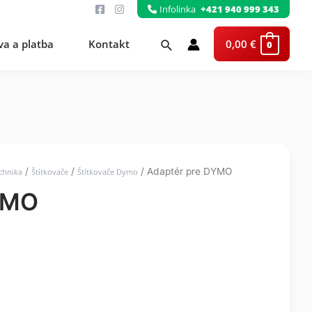
Infolinka
+421 940 999 343
Hľadať
a a platba
Kontakt
0,00
€
0
/
/
/ Adaptér pre DYMO
chnika
Štítkovače
Štítkovače Dymo
YMO