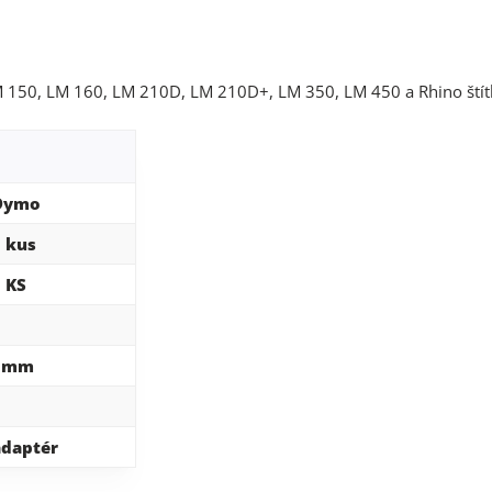
LM 150, LM 160, LM 210D, LM 210D+, LM 350, LM 450 a Rhino ští
Dymo
1 kus
 KS
- mm
adaptér