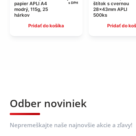
papier APLI A4
štítok s cvernou
s DPH
modrý, 115g, 25
28x43mm APLI
hárkov
500ks
Pridať do košíka
Pridať do ko
Odber noviniek
Nepremeškajte naše najnovšie akcie a zľavy!