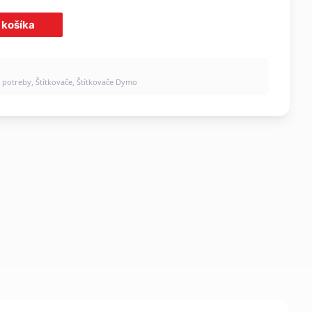
 košíka
e potreby
,
Štítkovače
,
Štítkovače Dymo