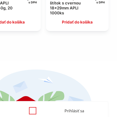
APLI
štítok s cvernou
s DPH
s DPH
40g, 20
18x29mm APLI
1000ks
dať do košíka
Pridať do košíka
Prihlásiť sa