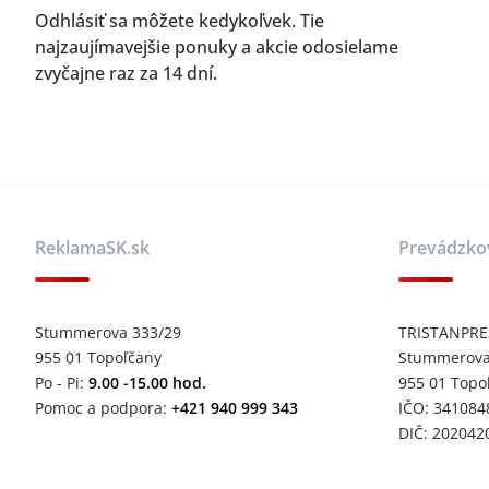
Odhlásiť sa môžete kedykoľvek. Tie
najzaujímavejšie ponuky a akcie odosielame
zvyčajne raz za 14 dní.
ReklamaSK.sk
Prevádzko
Stummerova 333/29
TRISTANPRESS
955 01 Topoľčany
Stummerova
Po - Pi:
9.00 -15.00 hod.
955 01 Topo
Pomoc a podpora:
+421 940 999 343
IČO: 341084
DIČ: 202042