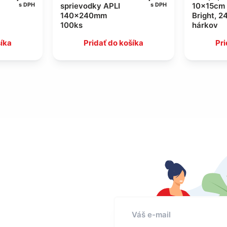
sprievodky APLI
10x15cm 
s DPH
s DPH
140x240mm
Bright, 2
100ks
hárkov
šíka
Pridať do košíka
Pri