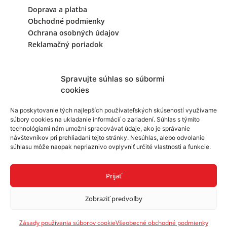
Doprava a platba
Obchodné podmienky
Ochrana osobných údajov
Reklamačný poriadok
Kontaktujte nás
Spravujte súhlas so súbormi
cookies
+421 940 999 343
Na poskytovanie tých najlepších používateľských skúseností využívame
súbory cookies na ukladanie informácií o zariadení. Súhlas s týmito
info@reklamask.sk
technológiami nám umožní spracovávať údaje, ako je správanie
návštevníkov pri prehliadaní tejto stránky. Nesúhlas, alebo odvolanie
súhlasu môže naopak nepriaznivo ovplyvniť určité vlastnosti a funkcie.
Prijať
Zobraziť predvoľby
Copyright © 2026 ReklamaSK.sk
Created by
blueera.
Zásady používania súborov cookie
Všeobecné obchodné podmienky