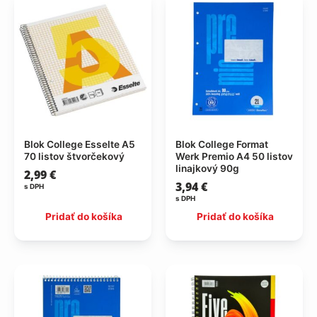
Blok College Esselte A5
Blok College Format
70 listov štvorčekový
Werk Premio A4 50 listov
linajkový 90g
2,99
€
3,94
€
s DPH
s DPH
Pridať do košíka
Pridať do košíka