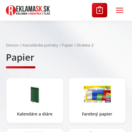
Preskočiť
na
0
Main
obsah
Menu
Domov
Kancelárske potreby
Papier
/
/
/ Stránka 2
Papier
Kalendáre a diáre
Farebný papier