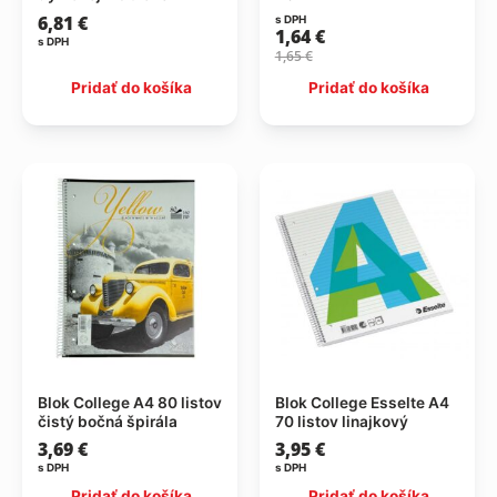
6,81
€
s DPH
1,64
€
s DPH
1,65
€
Pridať do košíka
Pridať do košíka
Blok College A4 80 listov
Blok College Esselte A4
čistý bočná špirála
70 listov linajkový
3,69
€
3,95
€
s DPH
s DPH
Pridať do košíka
Pridať do košíka