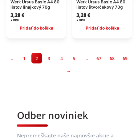
Werk Ursus Basic A4 80
Werk Ursus Basic A4 80
listov linajkový 70g
listov štvorčekový 70g
3,28
€
3,28
€
s DPH
s DPH
Pridať do košíka
Pridať do košíka
←
1
2
3
4
5
…
67
68
69
→
Odber noviniek
Nepremeškajte naše najnovšie akcie a