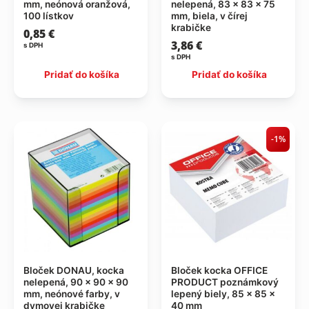
mm, neónová oranžová,
nelepená, 83 x 83 x 75
100 lístkov
mm, biela, v čírej
krabičke
0,85
€
3,86
€
s DPH
s DPH
Pridať do košíka
Pridať do košíka
-1%
Bloček DONAU, kocka
Bloček kocka OFFICE
nelepená, 90 x 90 x 90
PRODUCT poznámkový
mm, neónové farby, v
lepený biely, 85 x 85 x
dymovej krabičke
40 mm