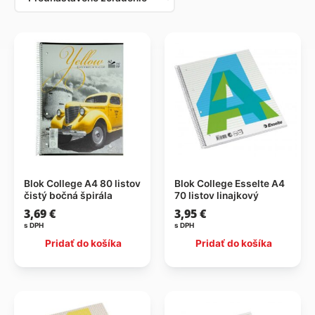
Blok College A4 80 listov
Blok College Esselte A4
čistý bočná špirála
70 listov linajkový
3,69
€
3,95
€
s DPH
s DPH
Pridať do košíka
Pridať do košíka