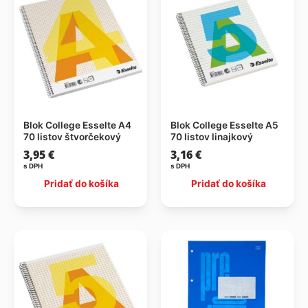
Blok College Esselte A4
Blok College Esselte A5
70 listov štvorčekový
70 listov linajkový
3,95
€
3,16
€
s DPH
s DPH
Pridať do košíka
Pridať do košíka