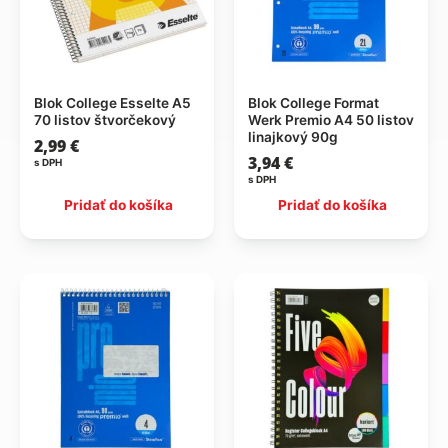
Blok College Esselte A5
Blok College Format
70 listov štvorčekový
Werk Premio A4 50 listov
linajkový 90g
2,99
€
3,94
€
s DPH
s DPH
Pridať do košíka
Pridať do košíka