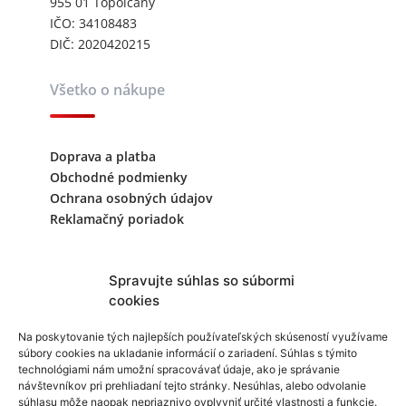
955 01 Topoľčany
IČO: 34108483
DIČ: 2020420215
Všetko o nákupe
Doprava a platba
Obchodné podmienky
Ochrana osobných údajov
Reklamačný poriadok
Kontaktujte nás
Spravujte súhlas so súbormi
cookies
+421 940 999 343
Na poskytovanie tých najlepších používateľských skúseností využívame
súbory cookies na ukladanie informácií o zariadení. Súhlas s týmito
info@reklamask.sk
technológiami nám umožní spracovávať údaje, ako je správanie
návštevníkov pri prehliadaní tejto stránky. Nesúhlas, alebo odvolanie
súhlasu môže naopak nepriaznivo ovplyvniť určité vlastnosti a funkcie.