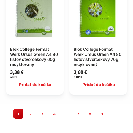
Blok College Format
Blok College Format
Werk Ursus Green A4 80
Werk Ursus Green A4 80
listov štvorčekový 60g
listov štvorčekový 70g,
recyklovaný
recyklovaný
3,38
€
3,60
€
s DPH
s DPH
Pridať do košíka
Pridať do košíka
1
2
3
4
…
7
8
9
→