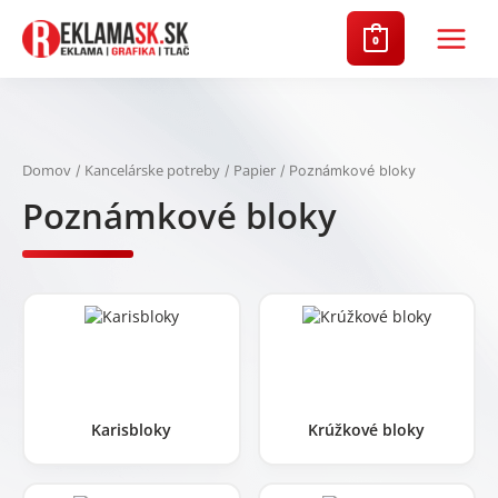
Preskočiť
na
0
Main
obsah
Menu
Domov
Kancelárske potreby
Papier
/
/
/ Poznámkové bloky
Poznámkové bloky
Karisbloky
Krúžkové bloky