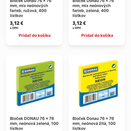
Bloček Donau 76 x 76
Bloček Donau 76 x 76
mm, mix neónových
mm, mix neónových
farieb, ružová, 400
farieb, zelená, 400
lístkov
lístkov
3,12
€
3,12
€
s DPH
s DPH
Pridať do košíka
Pridať do košíka
Bloček DONAU 76 x 76
Bloček Donau 76 x 76
mm, neónová zelená, 100
mm, neónová žltá, 100
lístkov
lístkov