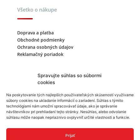
Všetko o nákupe
Doprava a platba
Obchodné podmienky
Ochrana osobných údajov
Reklamačný poriadok
Kontaktujte nás
Spravujte súhlas so súbormi
cookies
+421 940 999 343
Na poskytovanie tých najlepších používateľských skúseností využívame
súbory cookies na ukladanie informácií o zariadení. Súhlas s týmito
info@reklamask.sk
technológiami nám umožní spracovávať údaje, ako je správanie
návštevníkov pri prehliadaní tejto stránky. Nesúhlas, alebo odvolanie
súhlasu môže naopak nepriaznivo ovplyvniť určité vlastnosti a funkcie.
Prijať