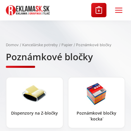
Preskočiť
na
0
Main
obsah
Menu
Domov
Kancelárske potreby
Papier
/
/
/ Poznámkové bločky
Poznámkové bločky
Dispenzory na Z-bločky
Poznámkové bločky
`kocka`