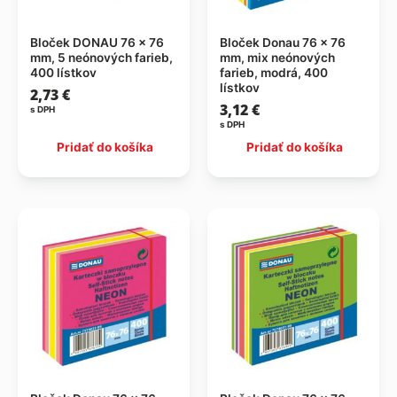
Bloček DONAU 76 x 76
Bloček Donau 76 x 76
mm, 5 neónových farieb,
mm, mix neónových
400 lístkov
farieb, modrá, 400
lístkov
2,73
€
3,12
€
s DPH
s DPH
Pridať do košíka
Pridať do košíka