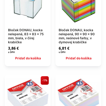
Bloček DONAU, kocka
Bloček DONAU, kocka
nelepená, 83 x 83 x 75
nelepená, 90 x 90 x 90
mm, biela, v čírej
mm, neónové farby, v
krabičke
dymovej krabičke
3,86
€
6,81
€
s DPH
s DPH
Pridať do košíka
Pridať do košíka
-1%