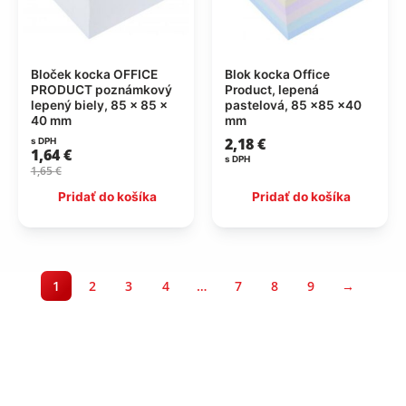
Bloček kocka OFFICE
Blok kocka Office
PRODUCT poznámkový
Product, lepená
lepený biely, 85 x 85 x
pastelová, 85 ×85 ×40
40 mm
mm
2,18
€
s DPH
1,64
€
s DPH
1,65
€
Pridať do košíka
Pridať do košíka
1
2
3
4
…
7
8
9
→