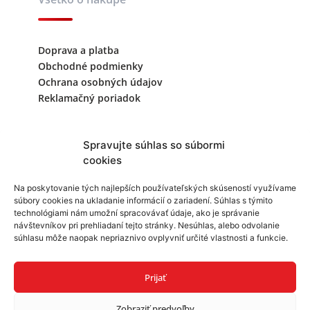
Doprava a platba
Obchodné podmienky
Ochrana osobných údajov
Reklamačný poriadok
Kontaktujte nás
Spravujte súhlas so súbormi
cookies
+421 940 999 343
Na poskytovanie tých najlepších používateľských skúseností využívame
súbory cookies na ukladanie informácií o zariadení. Súhlas s týmito
info@reklamask.sk
technológiami nám umožní spracovávať údaje, ako je správanie
návštevníkov pri prehliadaní tejto stránky. Nesúhlas, alebo odvolanie
súhlasu môže naopak nepriaznivo ovplyvniť určité vlastnosti a funkcie.
Prijať
Zobraziť predvoľby