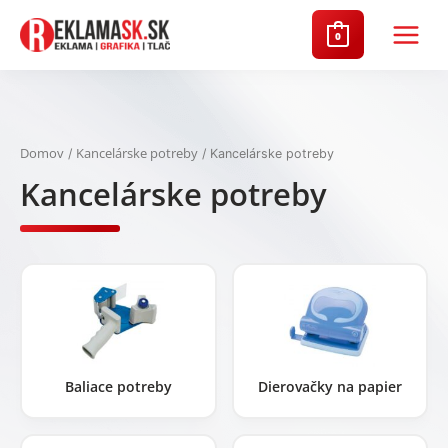
Preskočiť
na
0
Main
obsah
Menu
Domov
Kancelárske potreby
/
/ Kancelárske potreby
Kancelárske potreby
Baliace potreby
Dierovačky na papier