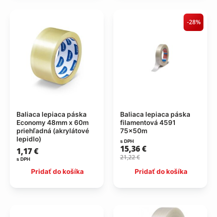
-28%
Baliaca lepiaca páska
Baliaca lepiaca páska
Economy 48mm x 60m
filamentová 4591
priehľadná (akrylátové
75x50m
lepidlo)
s DPH
15,36
€
1,17
€
21,22
€
s DPH
Pridať do košíka
Pridať do košíka