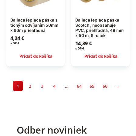
Baliaca lepiaca páska s
Baliaca lepiaca páska
tichým odvíjaním 50mm
Scotch , neobsahuje
x 66m priehľadná
PVC, priehľadná, 48 mm
x 50 m, 6 roliek
4,24
€
14,39
€
s DPH
s DPH
Pridať do košíka
Pridať do košíka
1
2
3
4
…
64
65
66
→
Odber noviniek