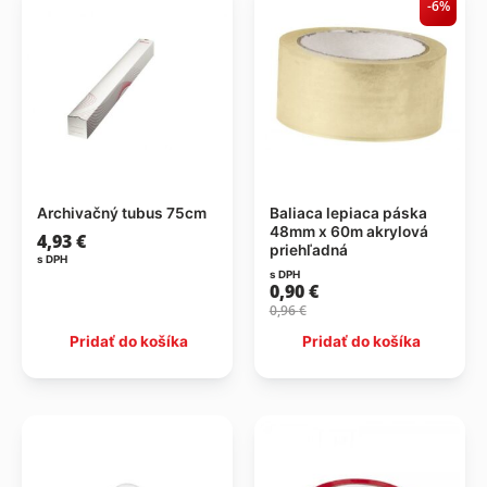
-6%
Archivačný tubus 75cm
Baliaca lepiaca páska
48mm x 60m akrylová
4,93
€
priehľadná
s DPH
s DPH
0,90
€
0,96
€
Pridať do košíka
Pridať do košíka